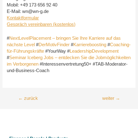
Mobil: +49 173 656 92 40
E-Mail: wn@wn-g.de
Kontaktformular
Gespräch vereinbaren (kostenlos)
#
NextLevelPlacement – bringen Sie Ihre Karriere auf das
nächste Level
#
DerMotivFinder
#
Karriereboosting
#
Coaching-
für-Führungskräfte
#YourWay #
LeadershipDevelopment
#
Seminar Iceberg Jobs – entdecken Sie die Jobmöglichkeiten
im Verborgenen
#Interessenvertretung50+ #TAB-Moderator-
und-Business-Coach
Beitragsnavigation
←
zurück
weiter
→